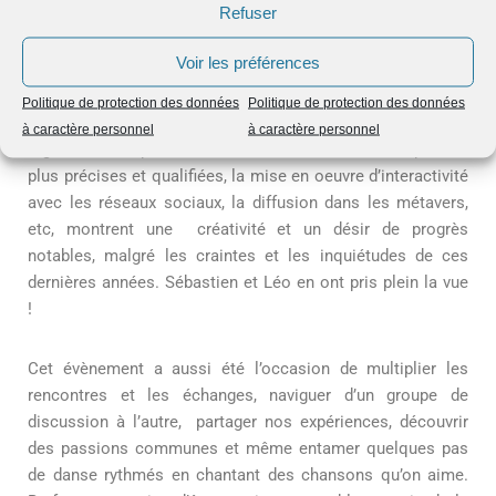
Refuser
évènement d’excellente qualité et propice à de belles
rencontres business et humaines. Comme tout secteur
Voir les préférences
technologique, l’univers OOH/DOOH est en pleine
évolution. Les innovations telles que la
technologie
Politique de protection des données
Politique de protection des données
DeepScreen™ d’Ocean Outdoor
, l’utilisation judicieuse du
à caractère personnel
à caractère personnel
Big Data, la disponibilité de mesures d’audience de plus en
plus précises et qualifiées, la mise en oeuvre d’interactivité
avec les réseaux sociaux, la diffusion dans les métavers,
etc, montrent une créativité et un désir de progrès
notables, malgré les craintes et les inquiétudes de ces
dernières années. Sébastien et Léo en ont pris plein la vue
!
Cet évènement a aussi été l’occasion de multiplier les
rencontres et les échanges, naviguer d’un groupe de
discussion à l’autre, partager nos expériences, découvrir
des passions communes et même entamer quelques pas
de danse rythmés en chantant des chansons qu’on aime.